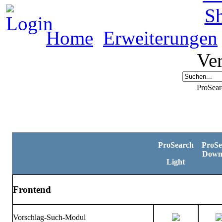
S
Home
Erweiterungen
Ver
ProSear
ProSearch
ProSe
Down
Light
Frontend
Vorschlag-Such-Modul