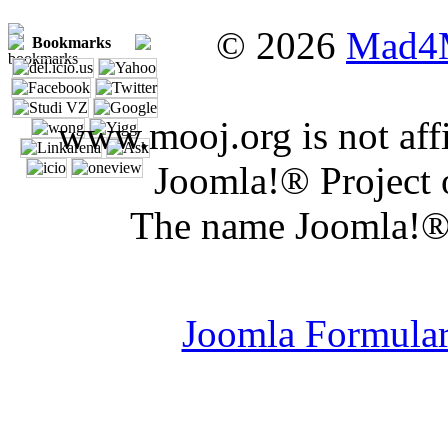
© 2026
Mad4
Bookmarks
www.mooj.org is not affi
Joomla!® Project 
The name Joomla!® 
Joomla Er
Joomla Formula